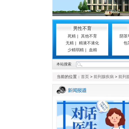
看男科到名仕
null
男性不育
死精
|
其他不育
阴茎
无精
|
精液不液化
包
少精弱精
|
血精
本站搜索
当前的位置：
首页
>
前列腺疾病
>
前列