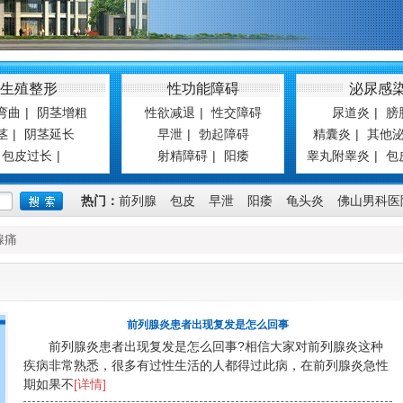
生殖整形
性功能障碍
泌尿感
弯曲
|
阴茎增粗
性欲减退
|
性交障碍
尿道炎
|
膀
茎
|
阴茎延长
早泄
|
勃起障碍
精囊炎
|
其他
包皮过长
|
射精障碍
|
阳痿
睾丸附睾炎
|
包
热门：
前列腺
包皮
早泄
阳痿
龟头炎
佛山男科医
腺痛
前列腺炎患者出现复发是怎么回事
前列腺炎患者出现复发是怎么回事?相信大家对前列腺炎这种
疾病非常熟悉，很多有过性生活的人都得过此病，在前列腺炎急性
期如果不
[详情]