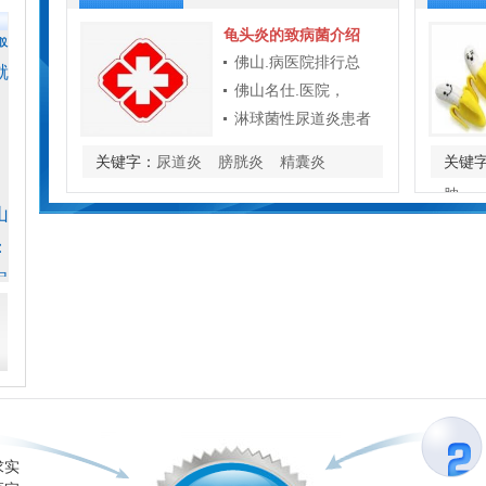
龟头炎的致病菌介绍
山
佛山.病医院排行总
：
佛山名仕.医院，
保
淋球菌性尿道炎患者
养
关键字：
尿道炎
膀胱炎
精囊炎
关键
肿
山
：
复
消
求实