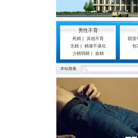
看.到名仕
null
男性不育
死精
|
其他不育
阴茎
无精
|
精液不液化
包
少精弱精
|
血精
本站搜索