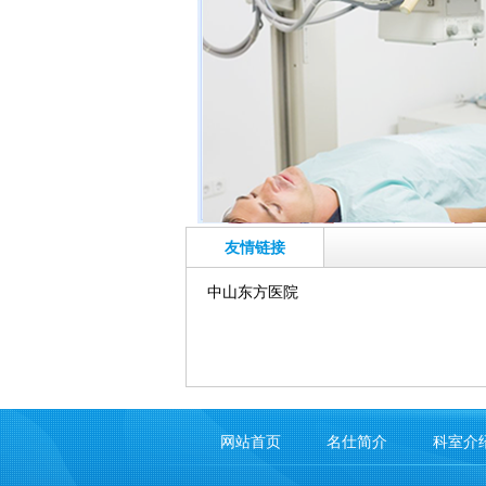
瞩目关注丨佛
禅城名仕医院
规吗：专家云
集，诊疗专业
在男性健康领域
医疗机构的正规性与专业性...
友情链接
禅城声音丨佛
中山东方医院
名仕医院正不
规：区分必做
查与可选项目
不强
在医疗领域，检查项目的合理设置是衡
网站首页
名仕简介
科室介
量一家...