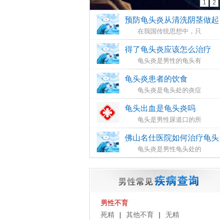
1
2
预防龟头炎从清洗阴茎做起
在我国传统思想中，只
得了龟头炎应该怎么治疗
龟头炎是男性的龟头有
龟头炎患者的饮食
龟头炎是龟头处的炎症
龟头出血是龟头炎吗
龟头是男性尿道口的所
佛山名仕医院如何治疗龟头
月初点评丨佛
龟头炎是男性龟头处的
名仕医院可靠
得了包皮龟头炎的男性会怎
吗：坚守合规
包皮龟头炎是龟头炎中
医初心，打造
男性龟头上有白斑是怎么回
心就医
男性不育
网友咨询：龟头上有白
在医疗行业，合规是一切医疗服务的基
死精
|
其他不育
|
无精