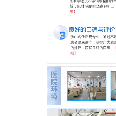
的科学态度和诚信求精的行
旨，以对.疾病的透彻解析...
排名盘点丨佛
细】
名仕医院可靠
吗：深耕男科
域，用心服务
佛山名仕正规专业，通过不
者
患者健康诊疗，获得广大就
的好评，获得良好的口碑...
在男性健康领域，专业性和可靠性是患
细】
者选择...
瞩目关注丨佛
禅城名仕医院
么样：患者认
可，口碑优良
评价一家医疗机
的价值，直接的指标莫过...