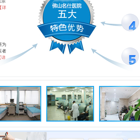
医宗
【详
山
领
患
断为
医者
【详
山
怎
构