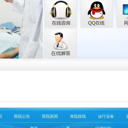
山
正
，
山
正
检
，
绍
医院公告
医院新闻
来院路线
诊疗设备