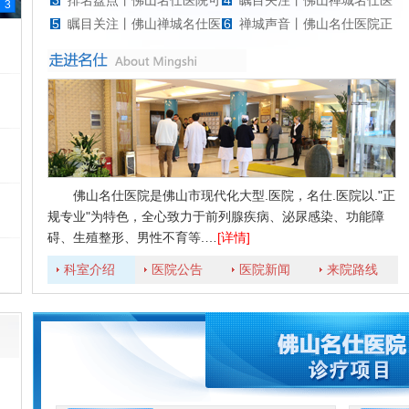
3
排名盘点丨佛山名仕医院可
4
瞩目关注丨佛山禅城名仕医
3
5
瞩目关注丨佛山禅城名仕医
6
禅城声音丨佛山名仕医院正
佛山名仕医院是佛山市现代化大型.医院，名仕.医院以."正
规专业"为特色，全心致力于前列腺疾病、泌尿感染、功能障
碍、生殖整形、男性不育等.…
[详情]
山
科室介绍
医院公告
医院新闻
来院路线
行
安