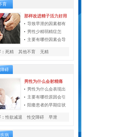
蒋** 前列腺炎 44分钟前
挂号成
不育
功
那样改进精子活力好用
钟** 生殖感染 40分钟前
挂号成
导致早泄的因素都有
功
男性少精弱精症怎
朱** 性功能障碍 37分钟前
挂号
主要有哪些因素会导
成功
陈** 生殖整形 30分钟前
挂号成
字：
死精
其他不育
无精
功
钱** 男性不育 17分钟前
挂号成
能障碍
功
男性为什么会射精痛
男性为什么会表现出
主要有哪些原因会引
阳痿患者的早期症状
字：
性欲减退
性交障碍
早泄
腺疾病