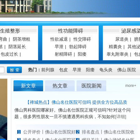
生殖整形
性功能障碍
泌尿感
弯曲
|
阴茎增粗
性欲减退
|
性交障碍
尿道炎
|
膀
茎
|
阴茎延长
早泄
|
勃起障碍
精囊炎
|
其他
包皮过长
|
射精障碍
|
阳痿
睾丸附睾炎
|
包
热门：
前列腺
包皮
早泄
阳痿
龟头炎
佛山.医院
新文章
热文章
医院新闻
more+
【禅城热点】佛山名仕医院可信吗 提供全方位高品质
佛山男科医院哪家好。佛山名仕医院正规可信吗?针对这个问
题，很多男性朋友一旦不慎遭遇男科疾病，不知如何
[详细]
1
公开评价丨佛山名仕医院好
2
排名盘点丨佛山名仕医院收