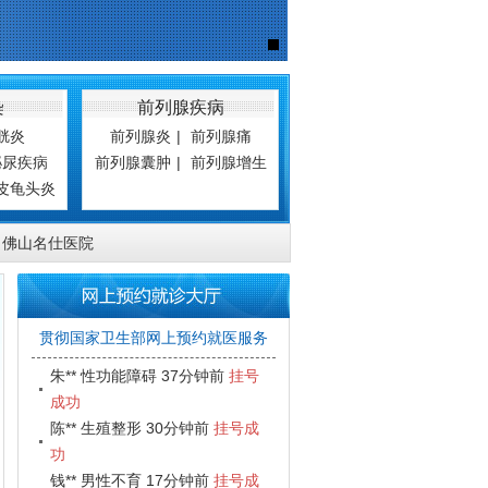
成功
陈** 生殖整形 22分钟前
挂号成
功
钱** 男性不育 13分钟前
挂号成
染
前列腺疾病
功
胱炎
前列腺炎
|
前列腺痛
刘** 前列腺炎 23分钟前
挂号成
泌尿疾病
前列腺囊肿
|
前列腺增生
功
皮龟头炎
杨** 前列腺炎 34分钟前
挂号成
功
佛山名仕医院
蒋** 前列腺炎 44分钟前
挂号成
功
钟** 生殖感染 40分钟前
挂号成
功
贯彻国家卫生部网上预约就医服务
朱** 性功能障碍 37分钟前
挂号
成功
陈** 生殖整形 30分钟前
挂号成
功
钱** 男性不育 17分钟前
挂号成