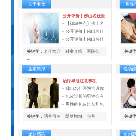
关于名仕
男性
公开评价丨佛山名仕医
佛
【禅城热点】佛山名
信
公开评价丨佛山名仕
公开评价丨佛山名仕
服
关键字：
名仕简介
科室介绍
医院公
关键
告
生殖整形
性功
治疗早泄注意事项
山
佛山名仕医院告诉你
包皮过长的男性会有
服
男性的包皮过长和包
就
关键字：
阴茎弯曲
阴茎增粗
包茎
关键
泌尿感染
前列