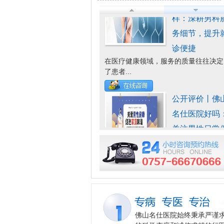
公开评价丨佛
名仕医院好吗
关注男性日常
健，提供科学
护建
随着生活节奏的加快和工作压力的增
大，男性...
排名盘点丨佛
名仕医院收费
无乱加价、重
计费的情况，
费更
在就医过程中，费用透明度是患者关心
佛山名仕医院始终秉承严谨
的问...