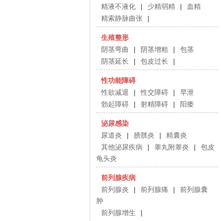
础。佛...
精液不液化
|
少精弱精
|
血精
精索静脉曲张
|
【禅城热点】
生殖整形
山名仕医院可
阴茎弯曲
|
阴茎增粗
|
包茎
吗 提供全方位
阴茎延长
|
包皮过长
|
高品质的医疗
性功能障碍
务
性欲减退
|
性交障碍
|
早泄
佛山男科医院哪家好。佛山名仕医院正
勃起障碍
|
射精障碍
|
阳痿
规可信...
泌尿感染
尿道炎
|
膀胱炎
|
精囊炎
公开评价丨佛
其他泌尿疾病
|
睾丸附睾炎
|
包皮
名仕医院怎么
龟头炎
样：深耕男科
前列腺疾病
务细节，提升
前列腺炎
|
前列腺痛
|
前列腺囊
诊便捷
肿
在医疗健康领域，服务的质量往往决定
前列腺增生
|
了患者...